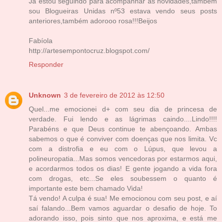
Já estou seguindo para acompanhar as novidades,também
sou Blogueiras Unidas nº53 estava vendo seus posts
anteriores,também adorooo rosa!!!Beijos
Fabíola
http://artesempontocruz.blogspot.com/
Responder
Unknown
3 de fevereiro de 2012 às 12:50
Quel...me emocionei d+ com seu dia de princesa de
verdade. Fui lendo e as lágrimas caindo....Lindo!!!!
Parabéns e que Deus continue te abençoando. Ambas
sabemos o que é conviver com doenças que nos limita. Vc
com a distrofia e eu com o Lúpus, que levou a
polineuropatia...Mas somos vencedoras por estarmos aqui,
e acordarmos todos os dias! E gente jogando a vida fora
com drogas, etc...Se eles soubessem o quanto é
importante este bem chamado Vida!
Tá vendo! A culpa é sua! Me emocionou com seu post, e aí
saí falando...Bem vamos aguardar o desafio de hoje. To
adorando isso, pois sinto que nos aproxima, e está me