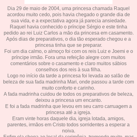
Dia 29 de maio de 2004, uma princesa chamada Raquel
acordou muito cedo, pois havia chegado o grande dia de
sua vida, e a expectativa agora já parecia ansiedade.
Raquel havia conhecido o príncipe Sérgio e este tinha
pedido ao rei Luiz Carlos a mão da princesa em casamento.
Após dias de preparativos, o dia tão esperado chegou e a
princesa tinha que se preparar.
Foi um dia calmo, o almoço foi com os reis Luiz e Joemi e o
príncipe irmão. Fora uma refeição alegre com muitos
comentários sobre o casamento e claro muitos sábios
conselhos dos reis à sua filha.
Logo no início da tarde a princesa foi levada ao salão de
beleza de sua fada madrinha Mari, onde passou a tarde com
muito conforto e carinho.
A fada madrinha cuidou de todos os preparativos de beleza,
deixou a princesa um encanto.
E foi a fada madrinha que levou em seu carro carruagem a
princesa até a igreja.
Eram vinte horas daquele dia, igreja lotada, amigos,
parentes, irmãos em Cristo todos sorridentes a esperar a
noiva.
Enfim ela chega ao local da cerimônia, tremendo muito, mas